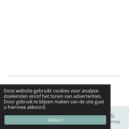
© 2022 - 2026 Saskia van Zanten
Deze website gebruikt cookies voor analyse-
Powered by
JouwWeb
doeleinden en/of het tonen van advertenties.
Door gebruik te blijven maken van de site gaat
u hiermee akkoord.
Akkoord
E-mailadres
Telefoonnummer
Kaart
WhatsApp