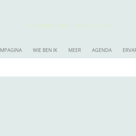
I am that I am, love & light
MPAGINA
WIE BEN IK
MEER
AGENDA
ERVA